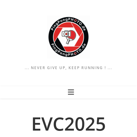
... NEVER GIVE UP, KEEP RUNNING ! ...
EVC2025