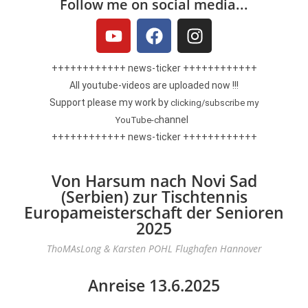
Follow me on social media...
++++++++++++ news-ticker +
+++++++++++
All youtube-videos are uploaded now !!!
Support please my work by
clicking/subscribe my
hannel
YouTube-c
++++++++++++
news-ticker
++++++++++++
Von Harsum nach Novi Sad
(Serbien) zur Tischtennis
Europameisterschaft der Senioren
2025
ThoMAsLong & Karsten POHL Flughafen Hannover
Anreise 13.6.2025