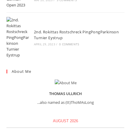
MAI 20, 2023
/
3 COMMENTS
2nd. Rokittas Rostschreck PingPongParkinson
Turnier Eystrup
APRIL 29, 2023
/
0 COMMENTS
About Me
THOMAS ULLRICH
...also named as (tt)ThoMAsLong
AUGUST 2026