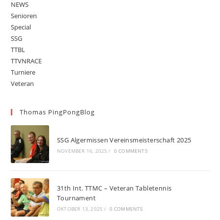
NEWS
Senioren
Special
SSG
TTBL
TTVNRACE
Turniere
Veteran
Thomas PingPongBlog
SSG Algermissen Vereinsmeisterschaft 2025
NOVEMBER 16, 2025
/
0 COMMENTS
31th Int. TTMC – Veteran Tabletennis
Tournament
OKTOBER 13, 2025
/
0 COMMENTS