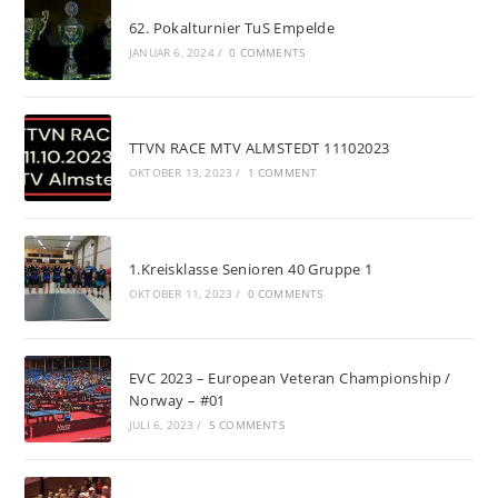
62. Pokalturnier TuS Empelde
JANUAR 6, 2024
/
0 COMMENTS
TTVN RACE MTV ALMSTEDT 11102023
OKTOBER 13, 2023
/
1 COMMENT
1.Kreisklasse Senioren 40 Gruppe 1
OKTOBER 11, 2023
/
0 COMMENTS
EVC 2023 – European Veteran Championship /
Norway – #01
JULI 6, 2023
/
5 COMMENTS