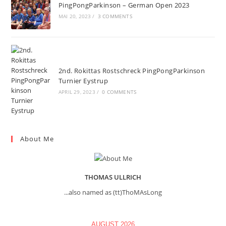
PingPongParkinson – German Open 2023
MAI 20, 2023
/
3 COMMENTS
2nd. Rokittas Rostschreck PingPongParkinson
Turnier Eystrup
APRIL 29, 2023
/
0 COMMENTS
About Me
THOMAS ULLRICH
...also named as (tt)ThoMAsLong
AUGUST 2026