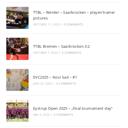
TTBL – Werder – Saarbrücken – player/trainer
pictures
OKTOBER 11, 2025
/
0 COMMENTS
TTBL Bremen – Saarbrücken 3:2
OKTOBER 7, 2025
/
0 COMMENTS
EVC2025 – Novi Sad – #1
JUNI 22, 2025
/
0 COMMENTS
Eystrup Open 2025 – „final tournament day“
MAI 4, 2025
/
0 COMMENTS